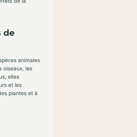
effets de la
s de
espèces animales
s oiseaux, les
s, elles
urs et les
des plantes et à