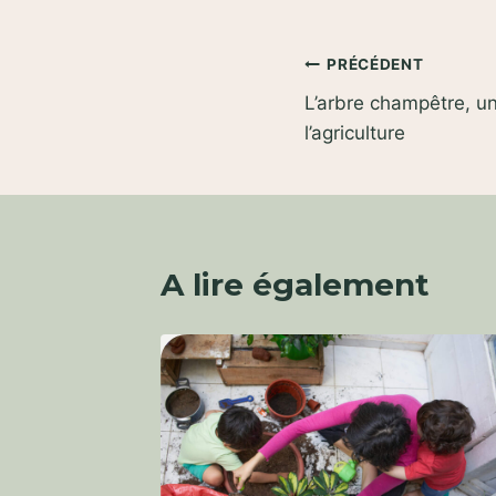
Navigation
PRÉCÉDENT
L’arbre champêtre, u
de
l’agriculture
l’article
A lire également