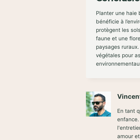
Planter une haie
bénéficie à l’envi
protègent les sols
faune et une flore
paysages ruraux. 
végétales pour ass
environnementaux 
Vincent
En tant 
enfance. 
l'entret
amour e