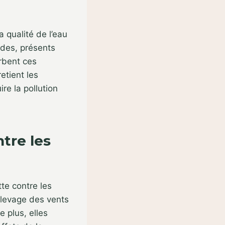
a qualité de l’eau
cides, présents
rbent ces
etient les
re la pollution
tre les
tte contre les
’élevage des vents
 plus, elles