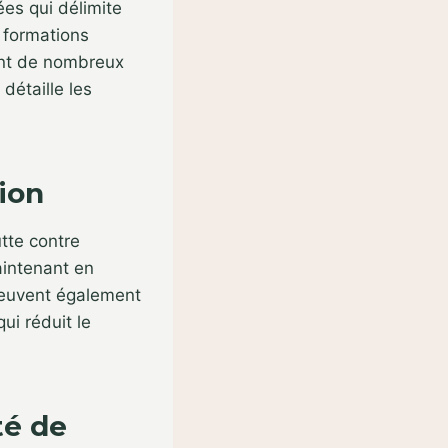
ées qui délimite
s formations
ent de nombreux
 détaille les
sion
utte contre
aintenant en
 peuvent également
ui réduit le
té de