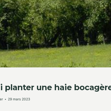
 planter une haie bocagèr
er
29 mars 2023