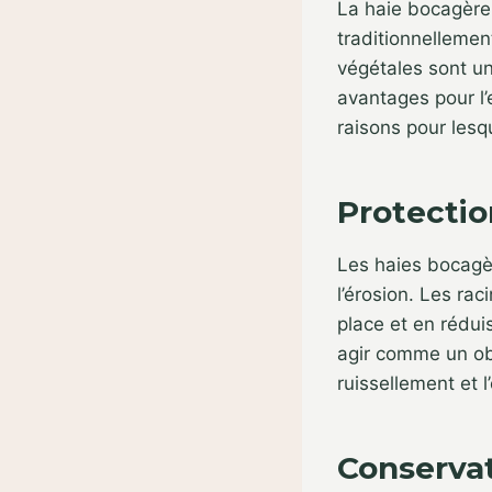
La haie bocagère 
traditionnellement
végétales sont u
avantages pour l’e
raisons pour lesq
Protection
Les haies bocagèr
l’érosion. Les ra
place et en rédui
agir comme un obs
ruissellement et l
Conservat