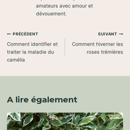
amateurs avec amour et
dévouement.
Navigation
PRÉCÉDENT
SUIVANT
Comment identifier et
Comment hiverner les
de
traiter la maladie du
roses trémières
l’article
camélia
A lire également