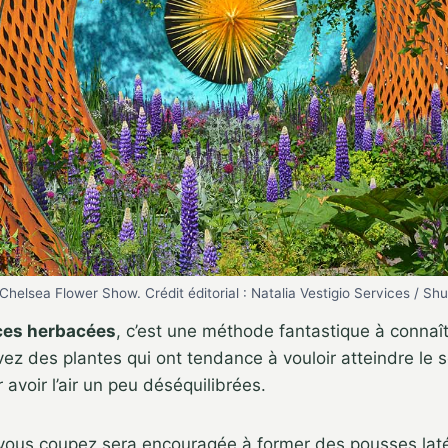
Chelsea Flower Show. Crédit éditorial : Natalia Vestigio Services / S
ces herbacées
, c’est une méthode fantastique à connaître
ez des plantes qui ont tendance à vouloir atteindre le so
 avoir l’air un peu déséquilibrées.
vous coupez sera encouragée à former des pousses laté