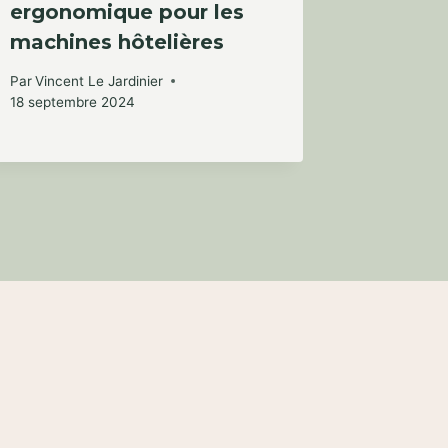
ergonomique pour les
jardins
machines hôtelières
emblém
siècle 
Par
Vincent Le Jardinier
18 septembre 2024
Par
Vincent
19 octobre