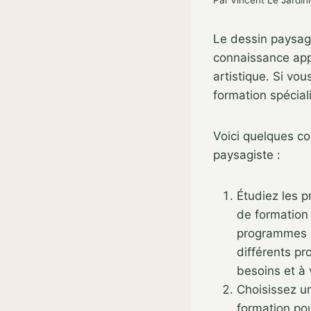
Par
Vincent Le Jardini
Le dessin paysag
connaissance appr
artistique. Si vo
formation spécial
Voici quelques co
paysagiste :
Étudiez les 
de formation 
programmes un
différents pr
besoins et à 
Choisissez un
formation pou