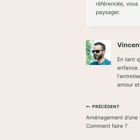
référencée, vous
paysager.
Vincent
En tant 
enfance. 
l'entret
amour e
Navigation
PRÉCÉDENT
Aménagement d’une be
de
Comment faire ?
l’article