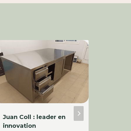
Juan Coll : leader en
The En
innovation
Garden