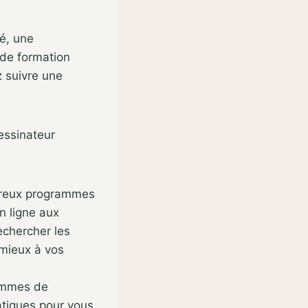
é, une
ide formation
z suivre une
dessinateur
mbreux programmes
n ligne aux
echercher les
 mieux à vos
rammes de
atiques pour vous