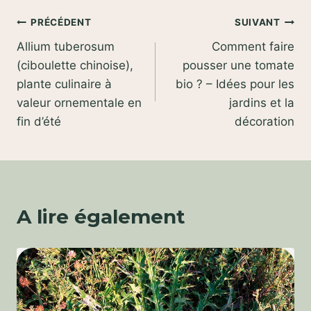
Navigation
PRÉCÉDENT
SUIVANT
Allium tuberosum
Comment faire
de
(ciboulette chinoise),
pousser une tomate
l’article
plante culinaire à
bio ? – Idées pour les
valeur ornementale en
jardins et la
fin d’été
décoration
A lire également