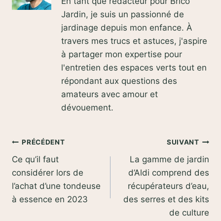
En tant que rédacteur pour Brico
Jardin, je suis un passionné de
jardinage depuis mon enfance. À
travers mes trucs et astuces, j'aspire
à partager mon expertise pour
l'entretien des espaces verts tout en
répondant aux questions des
amateurs avec amour et
dévouement.
Navigation
PRÉCÉDENT
SUIVANT
Ce qu’il faut
La gamme de jardin
de
considérer lors de
d’Aldi comprend des
l’article
l’achat d’une tondeuse
récupérateurs d’eau,
à essence en 2023
des serres et des kits
de culture