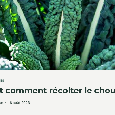
TES
 comment récolter le chou 
er
18 août 2023