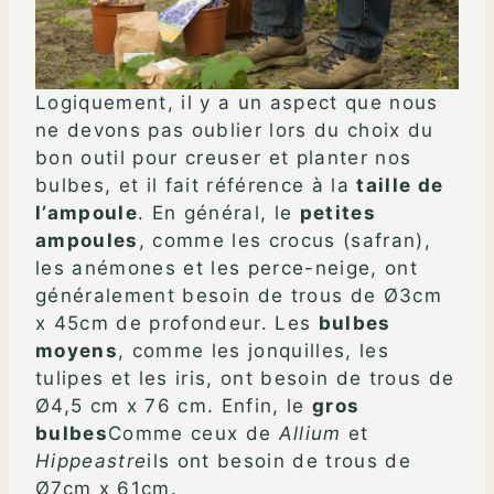
Logiquement, il y a un aspect que nous
ne devons pas oublier lors du choix du
bon outil pour creuser et planter nos
bulbes, et il fait référence à la
taille de
l’ampoule
. En général, le
petites
ampoules
, comme les crocus (safran),
les anémones et les perce-neige, ont
généralement besoin de trous de Ø3cm
x 45cm de profondeur. Les
bulbes
moyens
, comme les jonquilles, les
tulipes et les iris, ont besoin de trous de
Ø4,5 cm x 76 cm. Enfin, le
gros
bulbes
Comme ceux de
Allium
et
Hippeastre
ils ont besoin de trous de
Ø7cm x 61cm.