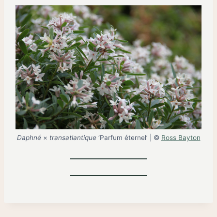
Daphné
×
transatlantique
‘Parfum éternel’ | ©
Ross Bayton