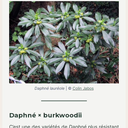
Daphné lauréole
| ©
Colin Jabos
Daphné × burkwoodii
C’est une des variétés de
Daphné
plus résistant