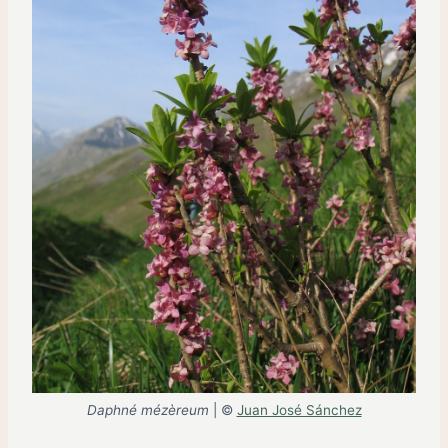
Daphné mézèreum
| ©
Juan José Sánchez