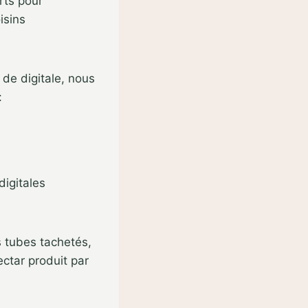
rts pour
isins
de digitale, nous
:
digitales
s tubes tachetés,
ectar produit par