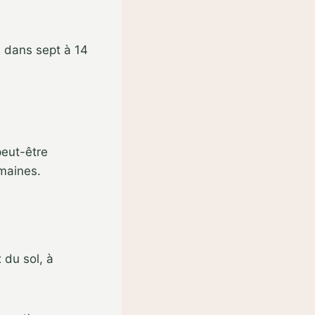
e dans sept à 14
peut-être
emaines.
 du sol, à