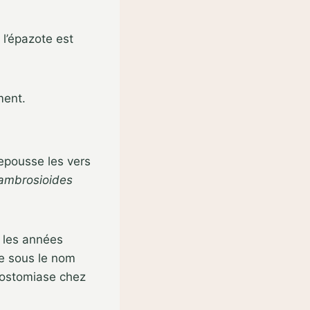
l’épazote est
ment.
repousse les vers
 ambrosioides
 les années
ue sous le nom
lostomiase chez