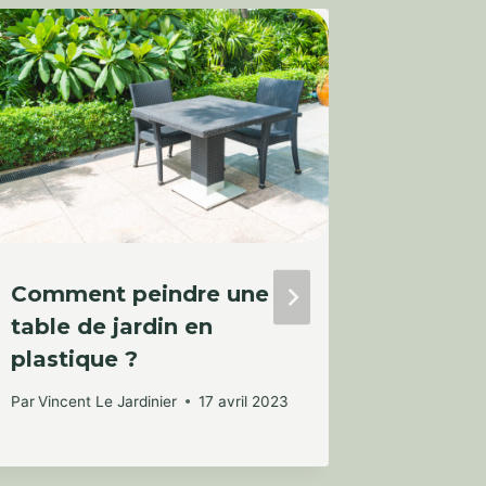
Comment peindre une
Comme
table de jardin en
bon co
plastique ?
Par
Vincent
29 mars 2
Par
Vincent Le Jardinier
17 avril 2023