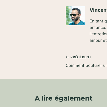
Vincent
En tant 
enfance. 
l'entret
amour e
Navigation
PRÉCÉDENT
Comment bouturer un 
de
l’article
A lire également