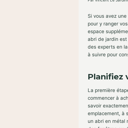
Par
Vincent Le Jardini
Si vous avez une c
pour y ranger vos
espace supplémen
abri de jardin est
des experts en la
à suivre pour cons
Planifiez 
La première étape
commencer à achet
savoir exactement 
emplacement, à so
un abri en métal 