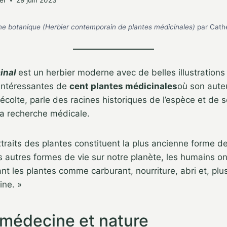
er
29 juin 2023
e botanique
(Herbier contemporain de plantes médicinales)
par Cathe
inal
est un herbier moderne avec de belles illustrations
 intéressantes de
cent plantes médicinales
où son auteu
 récolte, parle des racines historiques de l’espèce et de s
la recherche médicale.
raits des plantes constituent la plus ancienne forme d
 autres formes de vie sur notre planète, les humains 
sant les plantes comme carburant, nourriture, abri et, pl
ine. »
 médecine et nature