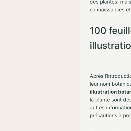
des plantes, mais
connaissances et
100 feuil
illustrat
Après l’introduct
leur nom botaniq
illustration bot
la plante sont dé
autres information
précautions à pr