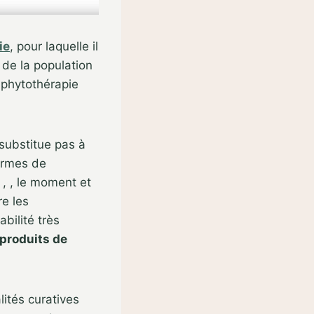
ie
, pour laquelle il
 de la population
 phytothérapie
 substitue pas à
formes de
, , le moment et
re les
ilité très
 produits de
lités curatives