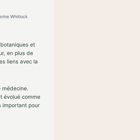
rine Whitlock
 botaniques et
r, en plus de
es liens avec la
e médecine.
ont évolué comme
us important pour