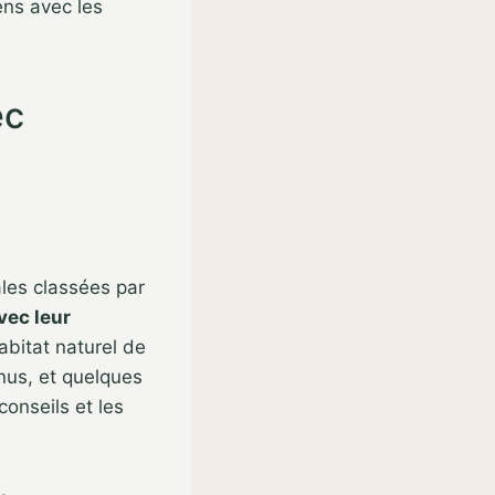
ens avec les
ec
ales classées par
vec leur
habitat naturel de
nnus, et quelques
conseils et les