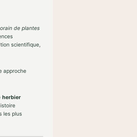
orain de plantes
iences
ion scientifique,
une approche
e
herbier
istoire
 les plus