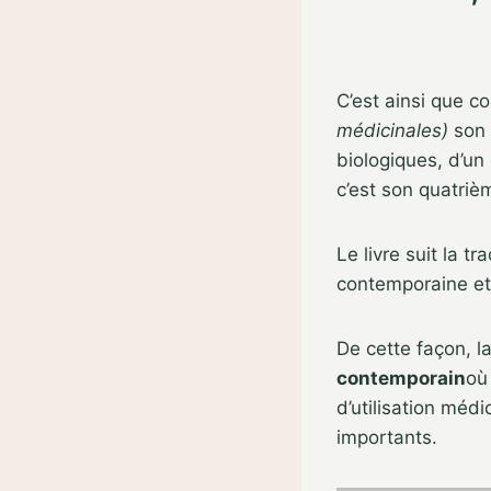
C’est ainsi que c
médicinales)
son 
biologiques, d’un
c’est son quatri
Le livre suit la t
contemporaine et 
De cette façon, l
contemporain
où
d’utilisation méd
importants.