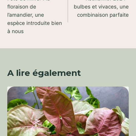
de
floraison de
bulbes et vivaces, une
l’article
l’amandier, une
combinaison parfaite
espèce introduite bien
à nous
A lire également