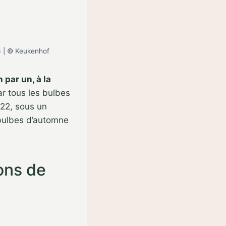
3 | © Keukenhof
 par un, à la
ar tous les bulbes
022, sous un
 bulbes d’automne
ons de