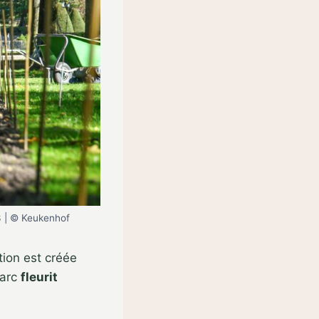
3 | © Keukenhof
tion est créée
parc
fleurit