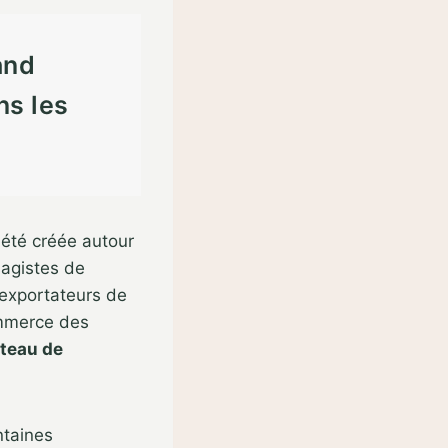
and
ns les
 été créée autour
sagistes de
’exportateurs de
ommerce des
teau de
ntaines