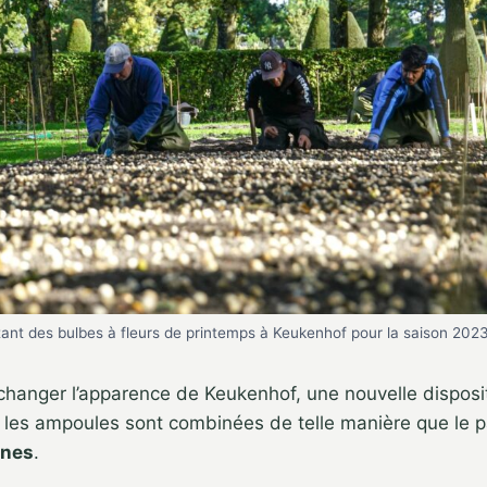
ntant des bulbes à fleurs de printemps à Keukenhof pour la saison 202
changer l’apparence de Keukenhof, une nouvelle disposi
 les ampoules sont combinées de telle manière que le 
ines
.