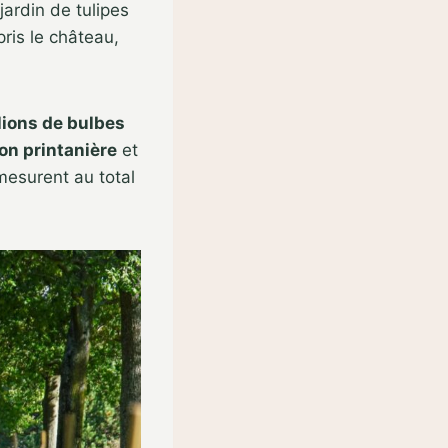
jardin de tulipes
ris le château,
lions de bulbes
on printanière
et
 mesurent au total