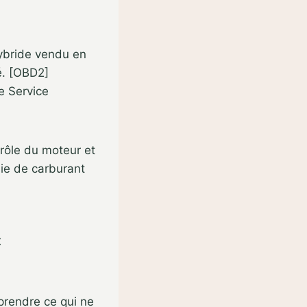
hybride vendu en
é. [OBD2]
e Service
trôle du moteur et
mie de carburant
c
mprendre ce qui ne