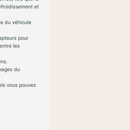
efroidissement et
e du véhicule
capteurs pour
entre les
ons.
nnages du
uels vous pouvez