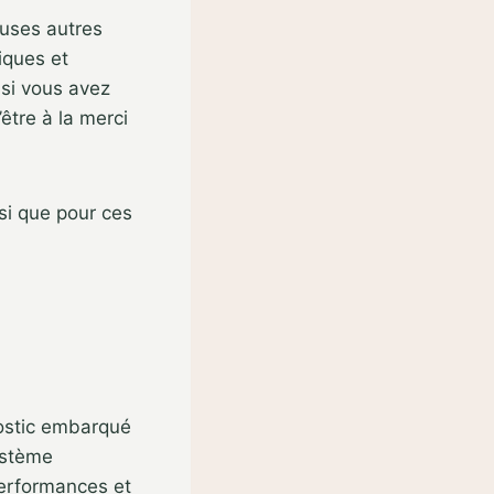
euses autres
iques et
 si vous avez
être à la merci
si que pour ces
nostic embarqué
ystème
performances et