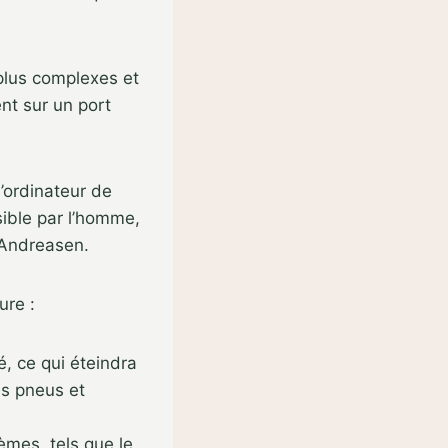
plus complexes et
nt sur un port
’ordinateur de
sible par l’homme,
e Andreasen.
ure :
, ce qui éteindra
es pneus et
èmes, tels que le