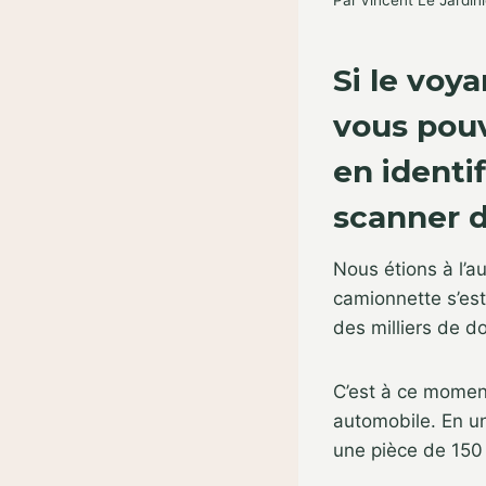
Par
Vincent Le Jardini
Si le voy
vous pouv
en identi
scanner d
Nous étions à l’a
camionnette s’est
des milliers de d
C’est à ce momen
automobile. En un
une pièce de 150