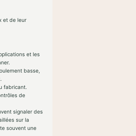
 et de leur
pplications et les
nner.
roulement basse,
.
 fabricant.
ontrôles de
uvent signaler des
illées sur la
ite souvent une