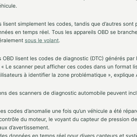
hicule.
 lisent simplement les codes, tandis que d’autres sont 
onnées en temps réel. Tous les appareils OBD se branche
néralement
sous le volant
.
s OBD lisent les codes de diagnostic (DTC) générés par l
 « Le scanner peut afficher ces codes dans un format li
tilisateurs à identifier la zone problématique », expliqu
ons des scanners de diagnostic automobile peuvent incl
s codes d’anomalie une fois qu’un véhicule a été réparé
contrôle du moteur, le voyant du capteur de pression d
aux d’avertissement.
des données en temps réel pour divers capteurs et syst