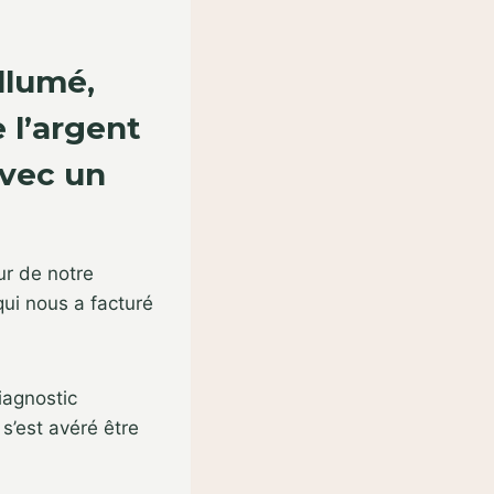
llumé,
 l’argent
avec un
ur de notre
ui nous a facturé
iagnostic
s’est avéré être