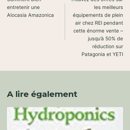
de
entretenir une
les meilleurs
l’article
Alocasia Amazonica
équipements de plein
air chez REI pendant
cette énorme vente –
jusqu’à 50% de
réduction sur
Patagonia et YETI
A lire également