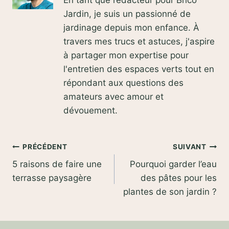
En tant que rédacteur pour Brico
Jardin, je suis un passionné de
jardinage depuis mon enfance. À
travers mes trucs et astuces, j'aspire
à partager mon expertise pour
l'entretien des espaces verts tout en
répondant aux questions des
amateurs avec amour et
dévouement.
Navigation
PRÉCÉDENT
SUIVANT
5 raisons de faire une
Pourquoi garder l’eau
de
terrasse paysagère
des pâtes pour les
l’article
plantes de son jardin ?