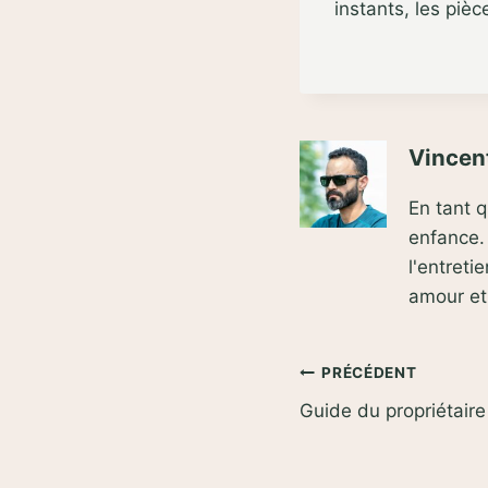
instants, les pièc
Vincent
En tant 
enfance. 
l'entret
amour e
Navigation
PRÉCÉDENT
Guide du propriétaire
de
l’article