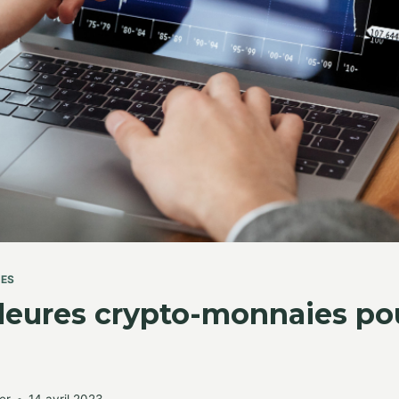
TES
lleures crypto-monnaies po