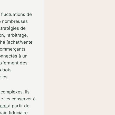
fluctuations de
de nombreuses
tratégies de
n, l’arbitrage,
ché (achat/vente
s commerçants
onnectés à un
t/ferment des
s bots
bles.
 complexes, ils
de les conserver à
ment
à partir de
aie fiduciaire