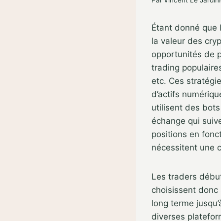
Par
Vincent Le Jardini
Étant donné que 
la valeur des cr
opportunités de 
trading populaires
etc. Ces stratégi
d’actifs numériqu
utilisent des bo
échange qui suive
positions en fonc
nécessitent une c
Les traders début
choisissent donc 
long terme jusqu’
diverses platefor