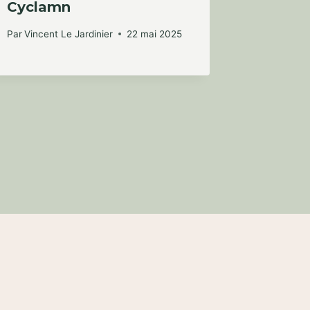
Cyclamn
Un ex
approf
Par
Vincent Le Jardinier
22 mai 2025
coniqu
Par
Vincent