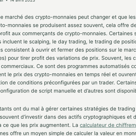
er
14 avril 2023
le marché des crypto-monnaies peut changer et que les 
ypto-monnaies se produisent assez souvent, cela offre 
profit aux commerçants de crypto-monnaies. Certaines s
 incluent le scalping, le day trading, le trading de positio
es consistent à ouvrir et fermer des positions sur le mar
es) pour tirer profit des variations de prix. Souvent, le
ts commerciaux. Ce sont des programmes automatisés c
nt le prix des crypto-monnaies en temps réel et ouvren
tion de conditions préconfigurées par un trader. Certain
onfiguration de script manuelle et d’autres sont disponi
ants ont du mal à gérer certaines stratégies de trading
souvent d’investir dans des actifs cryptographiques et 
à ce que les prix augmentent. La
calculateur de chiffre
mes offre un moyen simple de calculer la valeur en monn