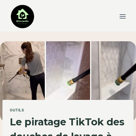
Skip
to
content
OUTILS
Le piratage TikTok des