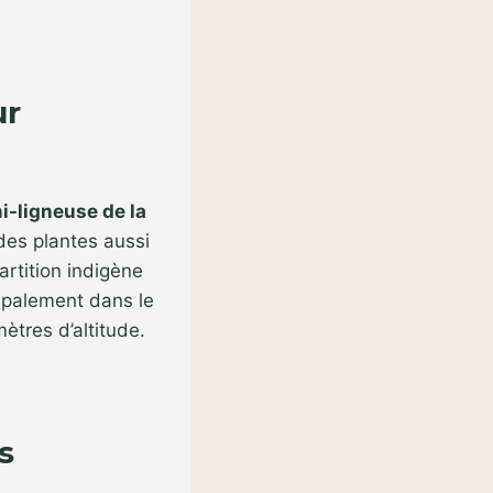
ur
i-ligneuse de la
es plantes aussi
artition indigène
cipalement dans le
ètres d’altitude.
s