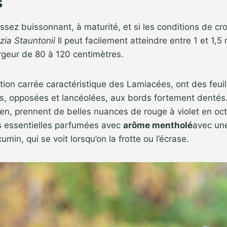
s
assez buissonnant, à maturité, et si les conditions de cr
tzia
Stauntonii
Il peut facilement atteindre entre 1 et 1,5
rgeur de 80 à 120 centimètres.
ction carrée caractéristique des Lamiacées, ont des feui
s, opposées et lancéolées, aux bords fortement denté
en, prennent de belles nuances de rouge à violet en octo
es essentielles parfumées avec
arôme mentholé
avec un
min, qui se voit lorsqu’on la frotte ou l’écrase.