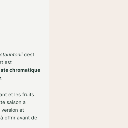
 stauntonii
c’est
et est
aste chromatique
e
.
nt et les fruits
tte saison a
 version et
 offrir avant de