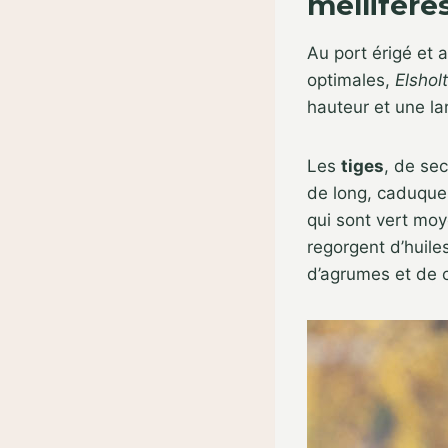
mellifère
Au port érigé et 
optimales,
Elshol
hauteur et une la
Les
tiges
, de se
de long, caduque
qui sont vert moy
regorgent d’huil
d’agrumes et de cu