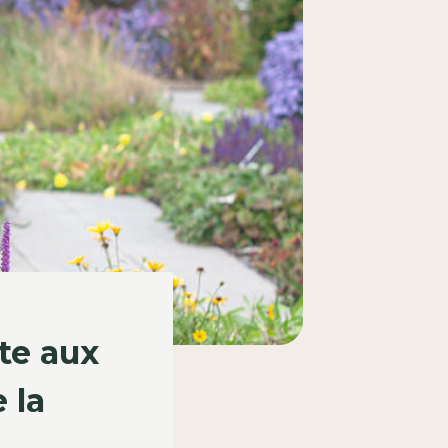
ste aux
 la