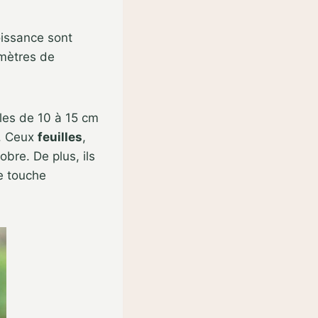
oissance sont
 mètres de
lles de 10 à 15 cm
s. Ceux
feuilles
,
bre. De plus, ils
e touche