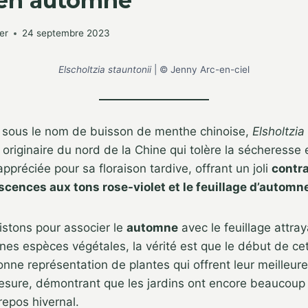
 en automne
er
24 septembre 2023
Elscholtzia stauntonii
| © Jenny Arc-en-ciel
sous le nom de buisson de menthe chinoise,
Elsholtzia
originaire du nord de la Chine qui tolère la sécheresse 
ppréciée pour sa floraison tardive, offrant un joli
contr
escences aux tons rose-violet et le feuillage d’automn
istons pour associer le
automne
avec le feuillage attraya
nes espèces végétales, la vérité est que le début de ce
ne représentation de plantes qui offrent leur meilleure
sure, démontrant que les jardins ont encore beaucoup à
 repos hivernal.