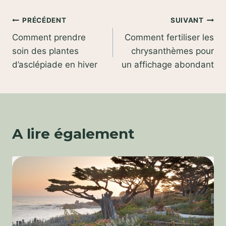
Navigation
PRÉCÉDENT
SUIVANT
Comment prendre
Comment fertiliser les
de
soin des plantes
chrysanthèmes pour
l’article
d’asclépiade en hiver
un affichage abondant
A lire également