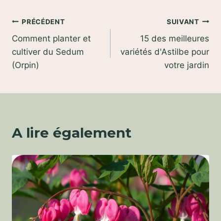
Navigation
PRÉCÉDENT
SUIVANT
Comment planter et
15 des meilleures
de
cultiver du Sedum
variétés d'Astilbe pour
l’article
(Orpin)
votre jardin
A lire également