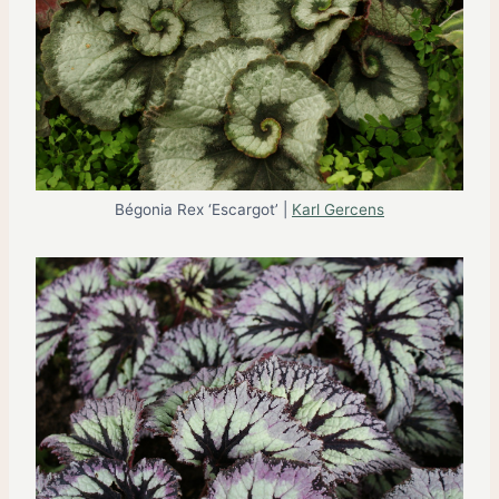
Bégonia Rex ‘Escargot’ |
Karl Gercens