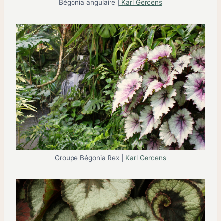
Bégonia angulaire |
Karl Gercens
Groupe Bégonia Rex |
Karl Gercens