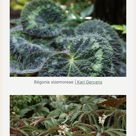
Bégonia sizemoreae |
Karl Gercens