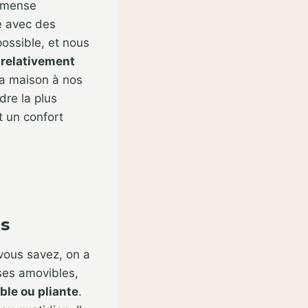
immense
e avec des
possible, et nous
 relativement
la maison à nos
dre la plus
t un confort
rs
vous savez, on a
oses amovibles,
ble ou pliante
.