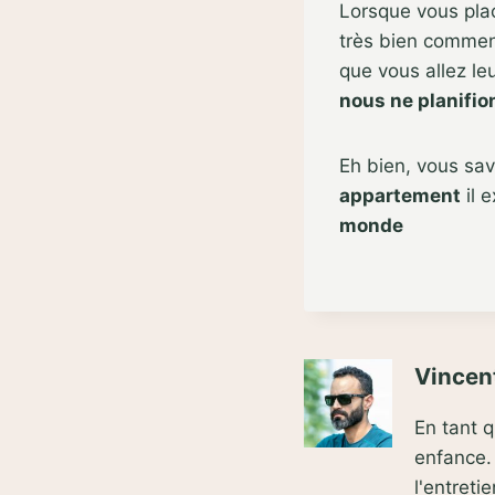
Lorsque vous plac
très bien comment 
que vous allez le
nous ne planifion
Eh bien, vous sa
appartement
il 
monde
Vincent
En tant 
enfance. 
l'entret