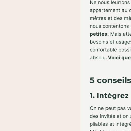
Ne nous leurrons 
appartement au c
mètres et des mèt
nous contentons
petites.
Mais atte
besoins et usages
confortable possi
absolu
. Voici qu
5 conseil
1. Intégre
On ne peut pas vo
des invités et on
pliables et intég