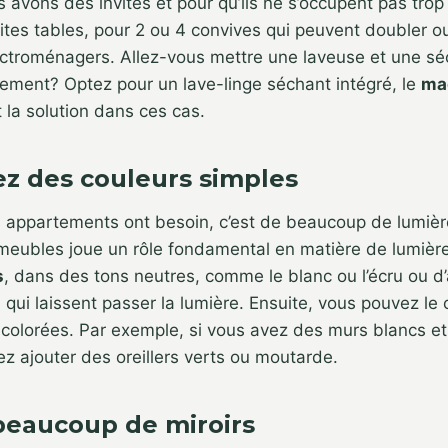
 avons des invités et pour qu’ils ne s’occupent pas trop 
ites tables, pour 2 ou 4 convives qui peuvent doubler ou t
ectroménagers. Allez-vous mettre une laveuse et une s
tement? Optez pour un lave-linge séchant intégré, le
mac
t la solution dans ces cas.
sez des couleurs simples
s appartements ont besoin, c’est de beaucoup de lumière
meubles joue un rôle fondamental en matière de lumièr
s
, dans des tons neutres, comme le blanc ou l’écru ou d
es qui laissent passer la lumière. Ensuite, vous pouvez l
 colorées. Par exemple, si vous avez des murs blancs e
z ajouter des oreillers verts ou moutarde.
 beaucoup de miroirs