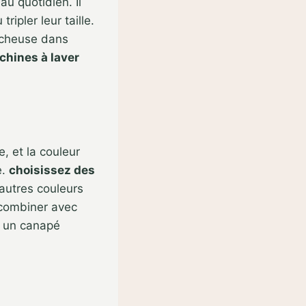
au quotidien. Il
ripler leur taille.
écheuse dans
hines à laver
, et la couleur
e.
choisissez des
’autres couleurs
e combiner avec
t un canapé