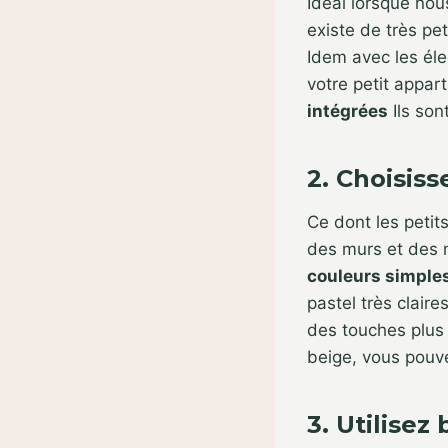
Idéal lorsque nous
existe de très pet
Idem avec les él
votre petit appar
intégrées
Ils son
2. Choisis
Ce dont les petit
des murs et des 
couleurs simple
pastel très clair
des touches plus
beige, vous pouve
3. Utilisez