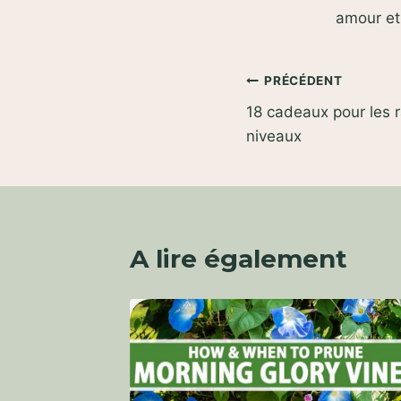
amour e
Navigation
PRÉCÉDENT
18 cadeaux pour les 
de
niveaux
l’article
A lire également