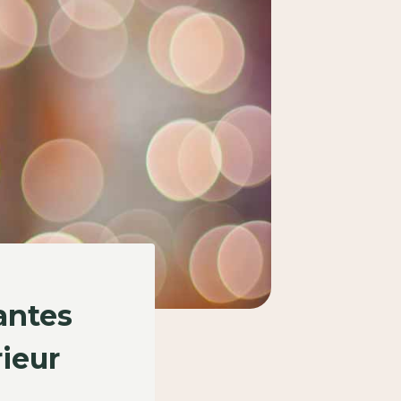
antes
rieur