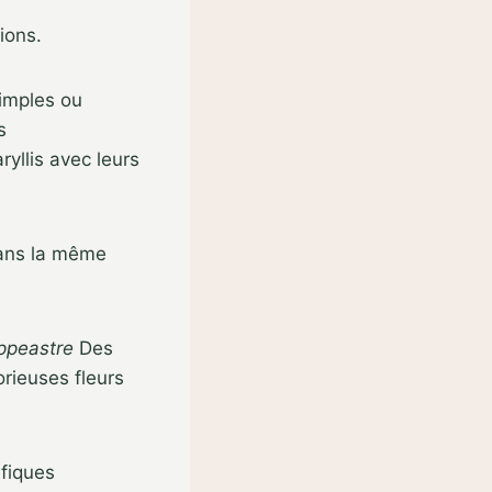
ions.
imples ou
s
yllis avec leurs
dans la même
ppeastre
Des
orieuses fleurs
ifiques