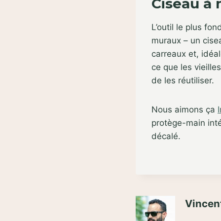
Ciseau à
L’outil le plus fo
muraux – un cise
carreaux et, idéal
ce que les vieill
de les réutiliser.
Nous aimons ça
protège-main inté
décalé.
Vincent