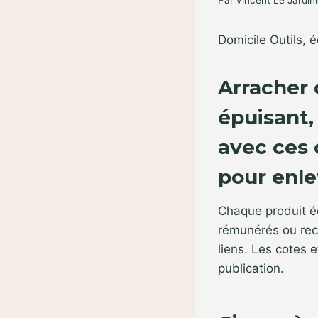
Par
Vincent Le Jardini
Domicile
Outils,
Arracher 
épuisant,
avec ces 
pour enle
Chaque produit é
rémunérés ou rece
liens. Les cotes e
publication.