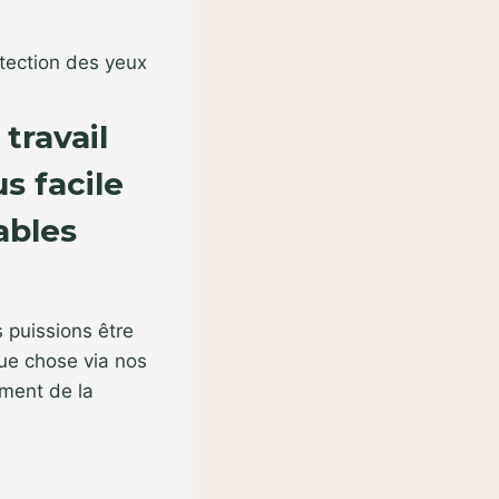
tection des yeux
travail
s facile
ables
 puissions être
que chose via nos
oment de la