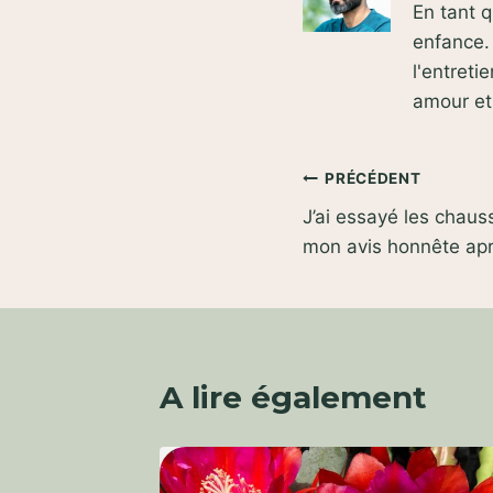
En tant 
enfance. 
l'entret
amour e
Navigation
PRÉCÉDENT
J’ai essayé les chaus
de
mon avis honnête apr
l’article
A lire également