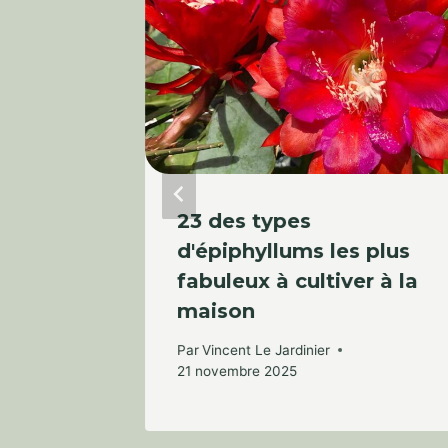
estir
23 des types
r haute
d'épiphyllums les plus
fabuleux à cultiver à la
maison
 mai 2023
Par
Vincent Le Jardinier
21 novembre 2025