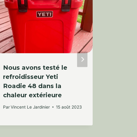
Nous avons testé le
Nous a
refroidisseur Yeti
CobraH
Roadie 48 dans la
au dés
chaleur extérieure
Gramp
Par
Vincent Le Jardinier
15 août 2023
Par
Vincent
23 août 2