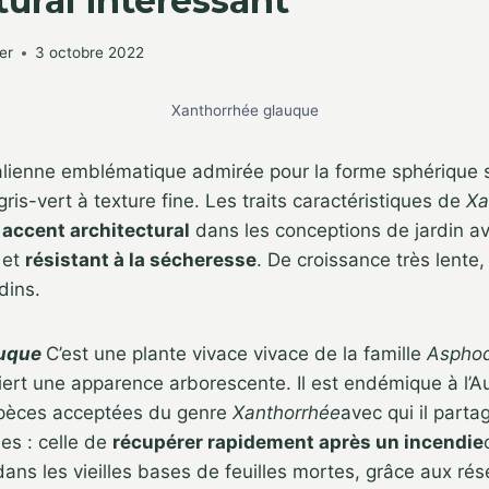
tural intéressant
er
3 octobre 2022
Xanthorrhée glauque
alienne emblématique admirée pour la forme sphérique s
gris-vert à texture fine. Les traits caractéristiques de
Xa
r
accent architectural
dans les conceptions de jardin av
 et
résistant à la sécheresse
. De croissance très lente,
dins.
auque
C’est une plante vivace vivace de la famille
Aspho
iert une apparence arborescente. Il est endémique à l’Aus
pèces acceptées du genre
Xanthorrhée
avec qui il parta
ues : celle de
récupérer rapidement après un incendie
 dans les vieilles bases de feuilles mortes, grâce aux ré