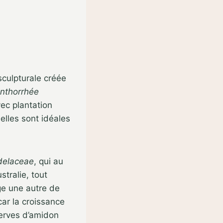
culpturale créée
nthorrhée
ec plantation
 elles sont idéales
delaceae
, qui au
tralie, tout
ge une autre de
car la croissance
serves d’amidon