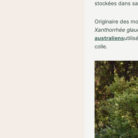
stockées dans sa 
Originaire des m
Xanthorrhée gla
australiens
utili
colle.