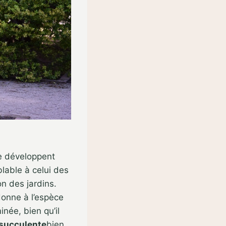
se développent
blable à celui des
n des jardins.
donne à l’espèce
ée, bien qu’il
 succulente
bien