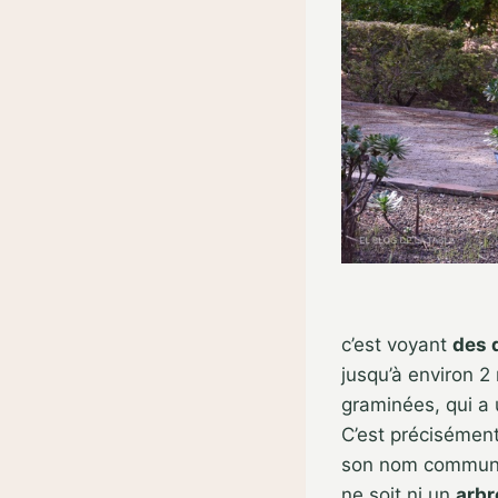
c’est voyant
des 
jusqu’à environ 2
graminées, qui a 
C’est précisément
son nom commu
ne soit ni un
arb