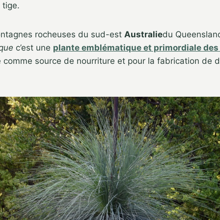
tige.
ontagnes rocheuses du sud-est
Australie
du Queensland
uque
c’est une
plante emblématique et primordiale des
sé comme source de nourriture et pour la fabrication de di