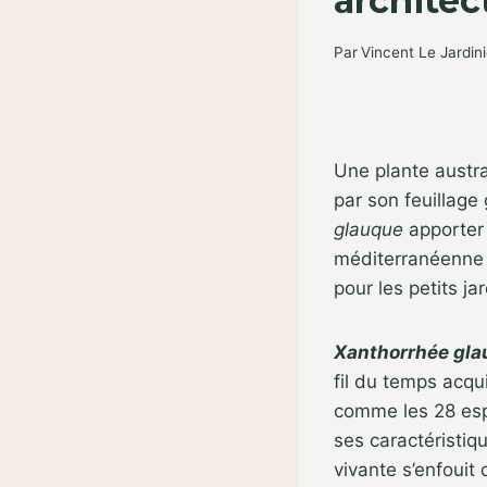
architec
Par
Vincent Le Jardini
Une plante austr
par son feuillage 
glauque
apporte
méditerranéenne
pour les petits jar
Xanthorrhée gl
fil du temps acqu
comme les 28 es
ses caractéristiq
vivante s’enfouit