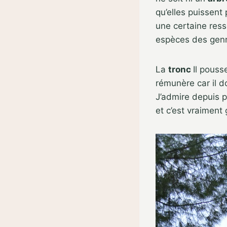
qu’elles puissent
une certaine res
espèces des gen
La
tronc
Il pouss
rémunère car il d
J’admire depuis 
et c’est vraiment 