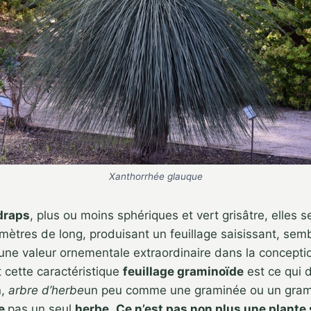
Xanthorrhée glauque
draps
, plus ou moins sphériques et vert grisâtre, elles 
 mètres de long, produisant un feuillage saisissant, sem
une valeur ornementale extraordinaire dans la conceptio
 cette caractéristique
feuillage graminoïde
est ce qui 
n,
arbre d’herbe
un peu comme une graminée ou un gramin
re
pas un seul
herbe
.
Ce n’est pas non plus une plante