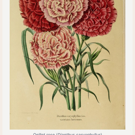
Oeillet rose (
Dianthus caryophyllus
)