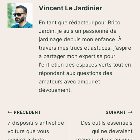
Vincent Le Jardinier
En tant que rédacteur pour Brico
Jardin, je suis un passionné de
jardinage depuis mon enfance. À
travers mes trucs et astuces, j'aspire
à partager mon expertise pour
l'entretien des espaces verts tout en
répondant aux questions des
amateurs avec amour et
dévouement.
Navigation
PRÉCÉDENT
SUIVANT
7 dispositifs antivol de
Des outils essentiels
de
voiture que vous
qui ne devraient
pouvez acheter
manquer dans aucune