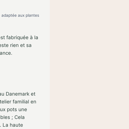
re adaptée aux plantes
est fabriquée à la
este rien et sa
tance.
au Danemark et
elier familial en
aux pots une
bles ; Cela
e. La haute