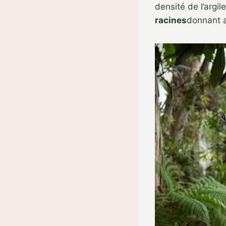
densité de l’argil
racines
donnant a