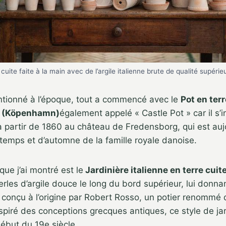
 cuite faite à la main avec de l’argile italienne brute de qualité supérie
ntionné à l’époque, tout a commencé avec le
Pot en terr
 (Köpenhamn)
également appelé « Castle Pot » car il s’i
 à partir de 1860 au château de Fredensborg, qui est auj
temps et d’automne de la famille royale danoise.
ue j’ai montré est le
Jardinière italienne en terre cuit
rles d’argile douce le long du bord supérieur, lui donna
té conçu à l’origine par Robert Rosso, un potier renommé
piré des conceptions grecques antiques, ce style de jar
début du 19e siècle.