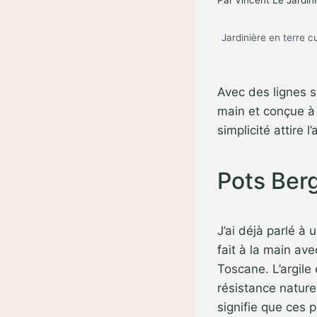
Par
Vincent Le Jardini
Jardinière en terre c
Avec des lignes si
main et conçue à p
simplicité attire 
Pots Berg
J’ai déjà parlé à
fait à la main av
Toscane. L’argile
résistance nature
signifie que ces p