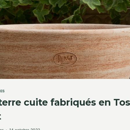
TES
terre cuite fabriqués en Tos
t