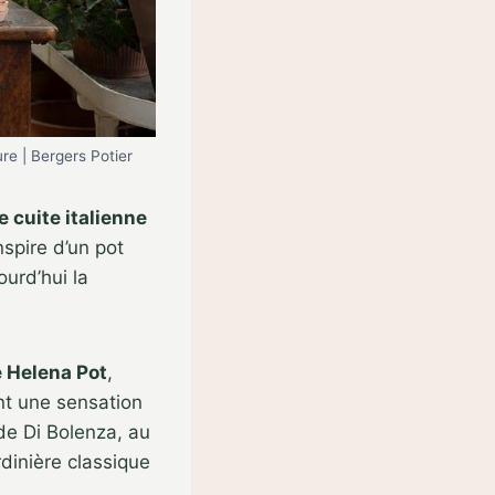
ure | Bergers Potier
e cuite italienne
nspire d’un pot
ourd’hui la
e Helena Pot
,
nt une sensation
 de Di Bolenza, au
dinière classique