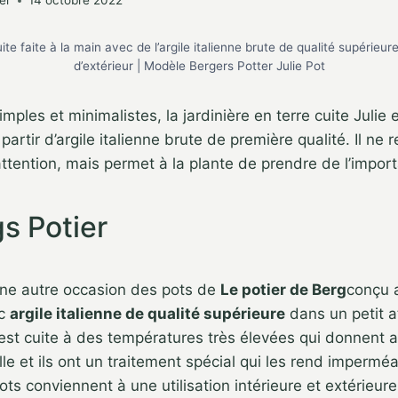
er
14 octobre 2022
uite faite à la main avec de l’argile italienne brute de qualité supérieu
d’extérieur | Modèle Bergers Potter Julie Pot
mples et minimalistes, la jardinière en terre cuite Julie 
artir d’argile italienne brute de première qualité. Il ne r
l’attention, mais permet à la plante de prendre de l’impor
s Potier
 une autre occasion des pots de
Le potier de Berg
conçu 
ec
argile italienne de qualité supérieure
dans un petit at
 est cuite à des températures très élevées qui donnent 
lle et ils ont un traitement spécial qui les rend imperméa
ots conviennent à une utilisation intérieure et extérieur