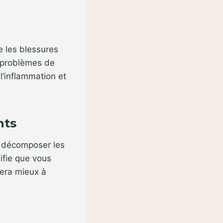
e les blessures
s problèmes de
l’inflammation et
nts
à décomposer les
nifie que vous
sera mieux à