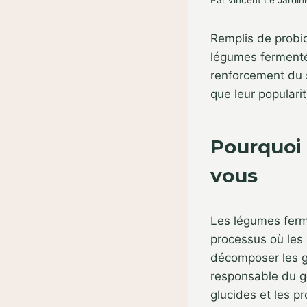
Par
Vincent Le Jardini
Remplis de probio
légumes fermenté
renforcement du s
que leur populari
Pourquoi
vous
Les légumes ferme
processus où les
décomposer les gl
responsable du g
glucides et les 