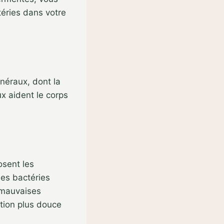
téries dans votre
néraux, dont la
ux aident le corps
sent les
 les bactéries
 mauvaises
stion plus douce