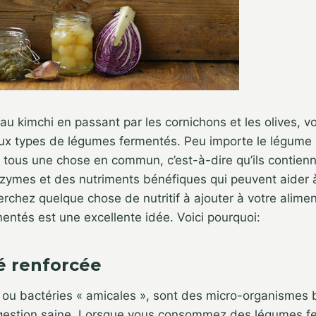
au kimchi en passant par les cornichons et les olives, v
x types de légumes fermentés. Peu importe le légume
nt tous une chose en commun, c’est-à-dire qu’ils contien
zymes et des nutriments bénéfiques qui peuvent aider à
erchez quelque chose de nutritif à ajouter à votre alimen
ntés est une excellente idée. Voici pourquoi:
é renforcée
 ou bactéries « amicales », sont des micro-organismes 
igestion saine. Lorsque vous consommez des légumes f