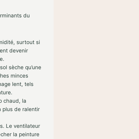
terminants du
dité, surtout si
vent devenir
e.
osol sèche qu’une
uches minces
age lent, tels
nture.
p chaud, la
 plus de ralentir
. Le ventilateur
cher la peinture