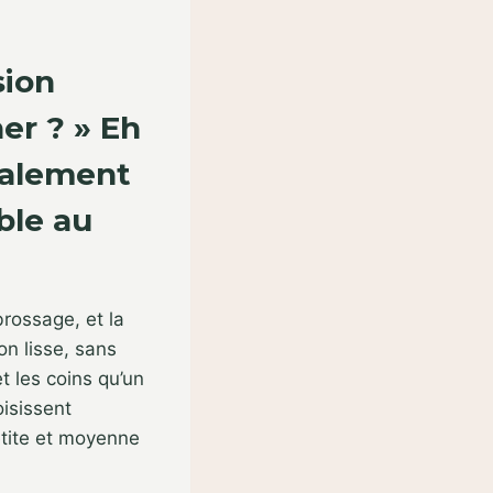
sion
er ? » Eh
ralement
ble au
brossage, et la
on lisse, sans
t les coins qu’un
oisissent
etite et moyenne