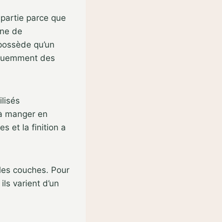
n partie parce que
ine de
e possède qu’un
fréquemment des
ilisés
e à manger en
 et la finition a
 les couches. Pour
ls varient d’un