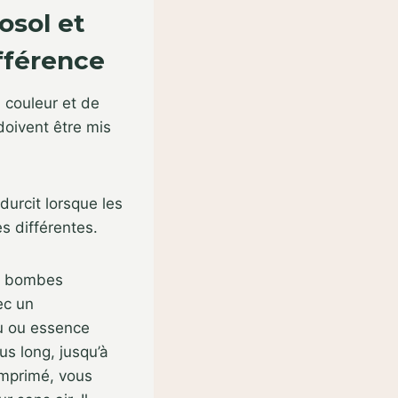
osol et
fférence
 couleur et de
 doivent être mis
durcit lorsque les
s différentes.
es bombes
ec un
eau ou essence
us long, jusqu’à
omprimé, vous