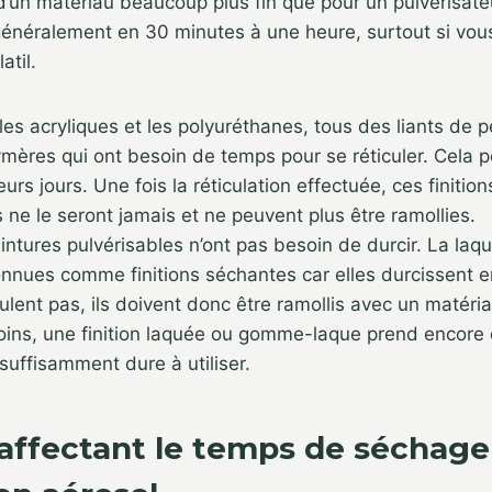
’un matériau beaucoup plus fin que pour un pulvérisateur
énéralement en 30 minutes à une heure, surtout si vous
atil.
les acryliques et les polyuréthanes, tous des liants de p
mères qui ont besoin de temps pour se réticuler. Cela 
urs jours. Une fois la réticulation effectuée, ces finitio
s ne le seront jamais et ne peuvent plus être ramollies.
intures pulvérisables n’ont pas besoin de durcir. La la
onnues comme finitions séchantes car elles durcissent 
iculent pas, ils doivent donc être ramollis avec un matéria
oins, une finition laquée ou gomme-laque prend encore
suffisamment dure à utiliser.
affectant le temps de séchage