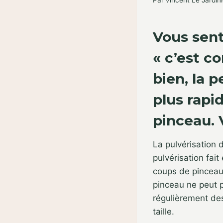
Par
Vincent Le Jardini
Vous sent
« c’est c
bien, la 
plus rapi
pinceau. 
La pulvérisation 
pulvérisation fait
coups de pinceau,
pinceau ne peut p
régulièrement de
taille.