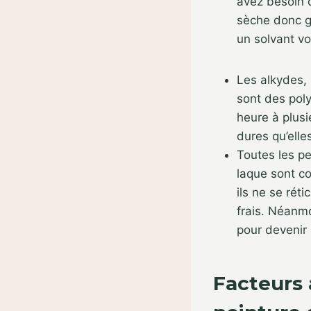
avez besoin d
sèche donc g
un solvant vol
Les alkydes, 
sont des poly
heure à plusie
dures qu’elle
Toutes les pe
laque sont c
ils ne se rét
frais. Néanm
pour devenir 
Facteurs 