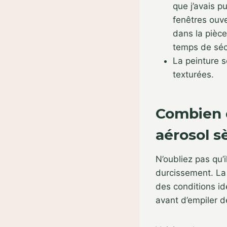
que j’avais p
fenêtres ouve
dans la pièce
temps de séch
La peinture s
texturées.
Combien d
aérosol s
N’oubliez pas qu’
durcissement. La
des conditions id
avant d’empiler d