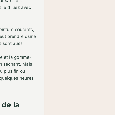
 sans air. Il
 le diluez avec
einture courants,
peut prendre d’une
ns sont aussi
que et la gomme-
en séchant. Mais
u plus fin ou
 quelques heures
 de la