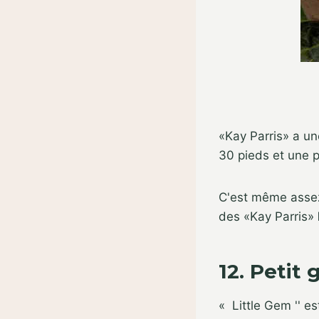
«Kay Parris» a u
30 pieds et une p
C'est même assez 
des «Kay Parris»
12. Peti
« Little Gem '' e