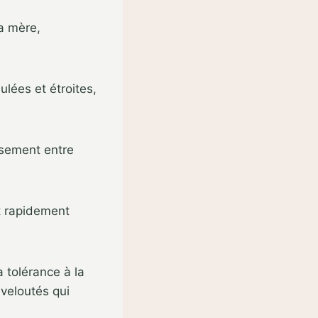
sa mère,
ulées et étroites,
isement entre
t rapidement
a tolérance à la
veloutés qui